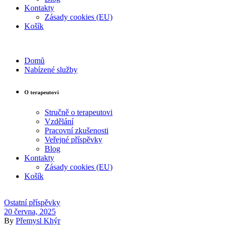
Kontakty
Zásady cookies (EU)
Košík
Domů
Nabízené služby
O terapeutovi
Stručně o terapeutovi
Vzdělání
Pracovní zkušenosti
Veřejné příspěvky
Blog
Kontakty
Zásady cookies (EU)
Košík
Ostatní příspěvky
20 června, 2025
By
Přemysl Khýr