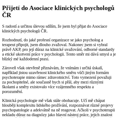
Přijetí do Asociace klinických psychologů
ČR
S radostí a určitou úlevou sdílím, že jsem byl přijat do Asociace
klinických psychologů ČR.
Rozhodnutí, do jaké profesní organizace se jako psycholog a
terapeut připojit, jsem dlouho zvažoval. Nakonec jsem si vybral
právě AKP, pro její důraz na klinické uvažování, odborné standardy
a etické ukotvení práce v psychologii. Tento směr mi dává smysl a je
blízký mé každodenní praxi.
Zároveň však otevřeně přiznávám, že vnímám i určitá úskalí,
například jistou uzavřenost klinického směru vůči jiným formám
psychoterapie mimo rámec zdravotnictví. Toto vymezení považuji
za pochopitelné, ale současně bych si přál, aby mezi různými
školami a směry existovalo více vzájemného respektu a
porozumění.
Klinická psychologie mě však stále obohacuje. Učí mě chápat
hlouběji komplexitu lidského prožívání, rozpoznávat různé projevy
psychopatologie a adekvátně na ně reagovat. Ačkoli v psychoterapii
nekladu důraz na diagnózy jako hlavní nástroj práce, jejich znalost