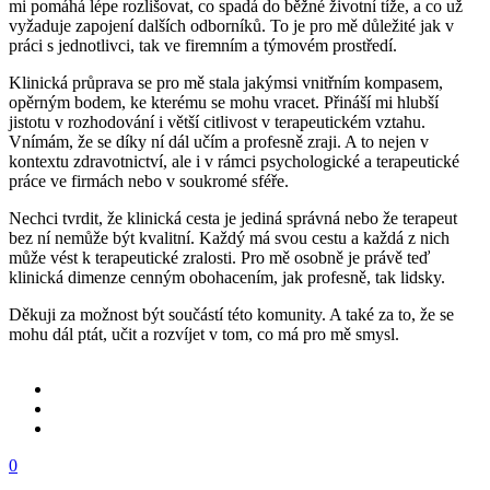
mi pomáhá lépe rozlišovat, co spadá do běžné životní tíže, a co už
vyžaduje zapojení dalších odborníků. To je pro mě důležité jak v
práci s jednotlivci, tak ve firemním a týmovém prostředí.
Klinická průprava se pro mě stala jakýmsi vnitřním kompasem,
opěrným bodem, ke kterému se mohu vracet. Přináší mi hlubší
jistotu v rozhodování i větší citlivost v terapeutickém vztahu.
Vnímám, že se díky ní dál učím a profesně zraji. A to nejen v
kontextu zdravotnictví, ale i v rámci psychologické a terapeutické
práce ve firmách nebo v soukromé sféře.
Nechci tvrdit, že klinická cesta je jediná správná nebo že terapeut
bez ní nemůže být kvalitní. Každý má svou cestu a každá z nich
může vést k terapeutické zralosti. Pro mě osobně je právě teď
klinická dimenze cenným obohacením, jak profesně, tak lidsky.
Děkuji za možnost být součástí této komunity. A také za to, že se
mohu dál ptát, učit a rozvíjet v tom, co má pro mě smysl.
0