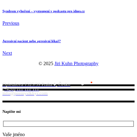
Syndrom vyhoření – vystoupení v podcastu pro idnes.cz
Previous
Agresivní pacient nebo agresivní lékař?
Next
© 2025
Jiri Kuhn Photography
PhDr. Přemysl Khýr
.
Opletalova 1525/39 Praha 1, Česko
(+420) 111 111 111
info@premyslkhyr.com
Napište mi
Vaše jméno