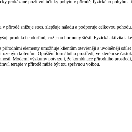
cky prokázané pozitivní účinky pobytu v přírodě, fyzického pohybu a tra
v přírodě snižuje stres, zlepšuje náladu a podporuje celkovou pohodu.
jí produkci endorfinů, což jsou hormony štěstí. Fyzická aktivita také
 přírodními elementy umožňuje klientům otevřeněji a uvolněněji sdílet
přirozeným kořenům. Opuštění formálního prostředí, ve kterém se častokr
nnosti. Moderní výzkumy potvrzují, že kombinace přírodního prostředí,
raví, terapie v přírodě může být tou správnou volbou.