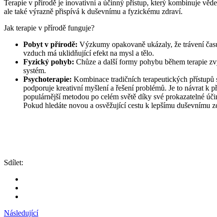
Terapie v přírodě je inovativní a účinný přístup, který kombinuje věde
ale také výrazně přispívá k duševnímu a fyzickému zdraví.
Jak terapie v přírodě funguje?
Pobyt v přírodě:
Výzkumy opakovaně ukázaly, že trávení času 
vzduch má uklidňující efekt na mysl a tělo.
Fyzický pohyb:
Chůze a další formy pohybu během terapie zvyšu
systém.
Psychoterapie:
Kombinace tradičních terapeutických přístupů s
podporuje kreativní myšlení a řešení problémů. Je to návrat k 
populárnější metodou po celém světě díky své prokazatelné úči
Pokud hledáte novou a osvěžující cestu k lepšímu duševnímu zd
Sdílet:
Následující